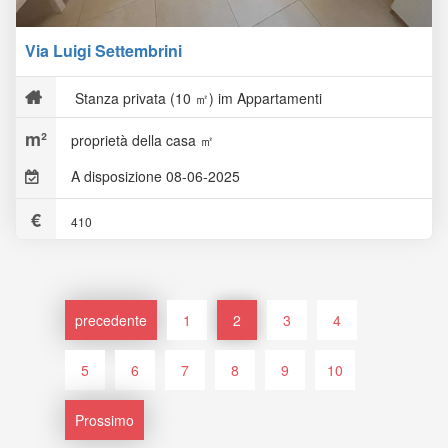
Via Luigi Settembrini
Stanza privata (10 ㎡) im Appartamenti
proprietà della casa ㎡
A disposizione 08-06-2025
410
precedente
1
2
3
4
5
6
7
8
9
10
Prossimo