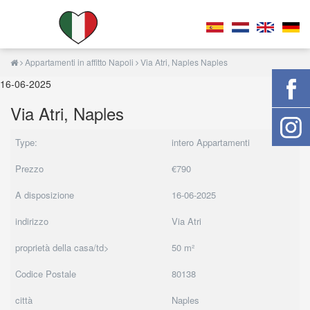
Appartamenti in affitto Napoli
Via Atri, Naples Naples
16-06-2025
Via Atri, Naples
Type:
intero Appartamenti
Prezzo
€790
A disposizione
16-06-2025
indirizzo
Via Atri
proprietà della casa/td>
50 m²
Codice Postale
80138
città
Naples